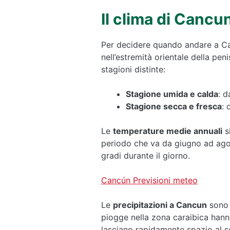
Il clima di Cancu
Per decidere quando andare a Can
nell’estremità orientale della pen
stagioni distinte:
Stagione umida e calda
: d
Stagione secca e fresca
: 
Le
temperature medie annuali
s
periodo che va da giugno ad agos
gradi durante il giorno.
Cancún Previsioni meteo
Le
precipitazioni a Cancun
sono 
piogge nella zona caraibica hanno
lasciano rapidamente spazio al s