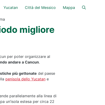
Yucatan
Città del Messico
Mappa
ima
odo migliore
ncun per poter organizzare al
ndo andare a Cancun
.
istiche più gettonate
del paese
ella
penisola dello Yucatan
e
tende parallelamente alla linea di
upa un’isola estesa per circa 22