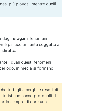
 mesi più piovosi, mentre quelli
o dagli
uragani
, fenomeni
non è particolarmente soggetta al
ndirette.
nte i quali questi fenomeni
periodo, in media si formano
he tutti gli alberghi e resort di
e turistiche hanno protocolli di
icorda sempre di dare uno