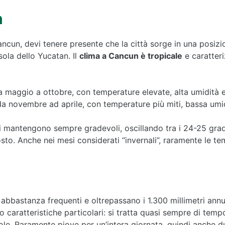
n
cun, devi tenere presente che la città sorge in una posizio
isola dello Yucatan. Il
clima a Cancun è tropicale
e caratteri
a maggio a ottobre, con temperature elevate, alta umidità e
da novembre ad aprile, con temperature più miti, bassa umid
i mantengono sempre gradevoli, oscillando tra i 24-25 gradi
to. Anche nei mesi considerati “invernali”, raramente le t
abbastanza frequenti e oltrepassano i 1.300 millimetri annui
 caratteristiche particolari: si tratta quasi sempre di tempo
ole. Raramente piove per un’intera giornata, quindi anche d