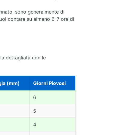
nnato, sono generalmente di
uoi contare su almeno 6-7 ore di
la dettagliata con le
gia (mm)
Giorni Piovosi
6
5
4