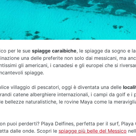
ico per le sue
spiagge caraibiche
, le spiagge da sogno e la
tinazione una delle preferite non solo dai messicani, ma anch
tissimi gli americani, i canadesi e gli europei che si rivers
incantevoli spiagge.
ice villaggio di pescatori, oggi è diventata una delle
locali
randi catene alberghiere internazionali, i campi da golf e i
o le bellezze naturalistiche, le rovine Maya come la meravig
n puoi perderti? Playa Delfines, perfetta per il surf, Playa 
tetta dalle onde. Scopri le
spiagge più belle del Messico
nell