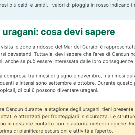
mesi più caldi e umidi. I valori di pioggia in rosso indicano i
 uragani: cosa devi sapere
 visita le zone a ridosso del Mar dei Caraibi è rappresentat
si devastanti. Tuttavia, devi sapere che l’area di Cancun 
ni, anche se può essere interessata dalle loro conseguenze i
a compresa tra i mesi di giugno e novembre, ma i mesi dura
equenti e intensi sono settembre e ottobre. Durante questo 
ropicali, di cui 6 possono diventare uragani.
re Cancun durante la stagione degli uragani, tieni presente c
tati e attrezzati per fronteggiarli in sicurezza. Le struttur
no in costante contatto con le autorità meteorologiche. R
ima di pianificare escursioni e attività all’aperto.