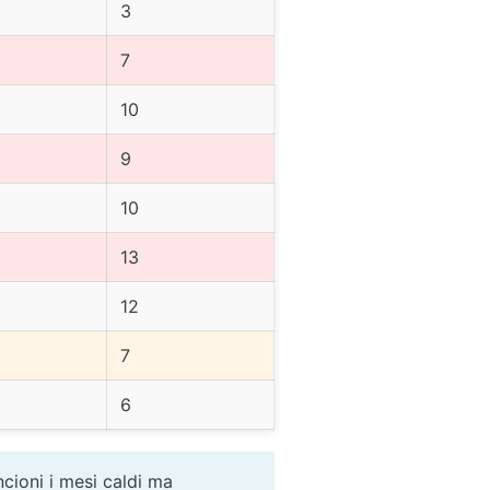
3
7
10
9
10
13
12
7
6
ncioni i mesi caldi ma