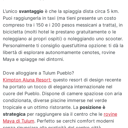
L’unico
svantaggio
è che la spiaggia dista circa 5 km.
Puoi raggiungerla in taxi (ma tieni presente un costo
compreso tra i 150 e i 200 pesos messicani a tratta), in
bicicletta (molti hotel le prestano gratuitamente o le
noleggiano ai propri ospiti) o noleggiando uno scooter.
Personalmente ti consiglio quest’ultima opzione: ti dà la
libertà di esplorare autonomamente cenotes, rovine
Maya e spiagge nei dintorni.
Dove alloggiare a Tulum Pueblo?
Kimpton Aluna Resort:
questo resort di design recente
ha portato un tocco di eleganza internazionale nel
cuore del Pueblo. Dispone di camere spaziose con aria
condizionata, diverse piscine immerse nel verde
tropicale e un ottimo ristorante. La
posizione è
strategica
per raggiungere sia il centro che le
rovine
Maya di Tulum
. Perfetto se cerchi comfort moderni
senza rinunciare alla praticità del centro città.