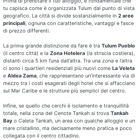
Prima di prenotare il tuo alloggio, è fondamentale che
tu capisca come è organizzata Tulum dal punto di vista
geografico. La città si divide sostanzialmente in
2 aree
principali
, ognuna con caratteristiche, vantaggi e fasce
di prezzo differenti.
La prima grande distinzione da fare è tra
Tulum Pueblo
(il centro città) e la
Zona Hotelera
(la striscia costiera),
distanti circa 5 km l’una dall’altra. Tra una zona e l’altra
ci sono i quartieri residenziali più nuovi come
La Veleta
e
Aldea Zama
, che rappresentano un’interessante via di
mezzo tra i costi esagerati degli hotel che si affacciano
sul Mar Caribe e le strutture più semplici del centro.
Infine, se quello che cerchi è isolamento e tranquillità
totale, nella zona del Cenote Tankah si trova
Tankah
Bay
o Caleta Tankah, un area con qualche alloggio e un
mare cristallino, ma decisamente meno pratica e poco
collegata con il centro cittadino.