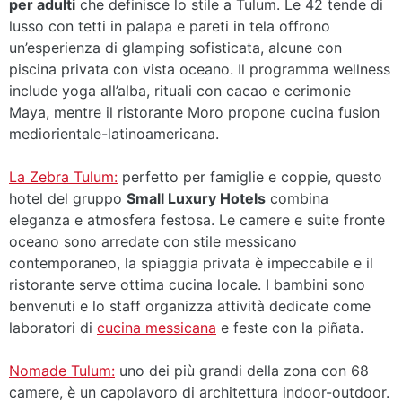
per adulti
che definisce lo stile a Tulum. Le 42 tende di
lusso con tetti in palapa e pareti in tela offrono
un’esperienza di glamping sofisticata, alcune con
piscina privata con vista oceano. Il programma wellness
include yoga all’alba, rituali con cacao e cerimonie
Maya, mentre il ristorante Moro propone cucina fusion
mediorientale-latinoamericana.
La Zebra Tulum:
perfetto per famiglie e coppie, questo
hotel del gruppo
Small Luxury Hotels
combina
eleganza e atmosfera festosa. Le camere e suite fronte
oceano sono arredate con stile messicano
contemporaneo, la spiaggia privata è impeccabile e il
ristorante serve ottima cucina locale. I bambini sono
benvenuti e lo staff organizza attività dedicate come
laboratori di
cucina messicana
e feste con la piñata.
Nomade Tulum:
uno dei più grandi della zona con 68
camere, è un capolavoro di architettura indoor-outdoor.