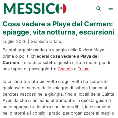
Vai
Me
al
contenuto
Cosa vedere a Playa del Carmen:
spiagge, vita notturna, escursioni
Luglio 2026
Gianluca Orlandi
Se stai organizzando un viaggio nella Riviera Maya,
prima o poi ti chiederai
cosa vedere a Playa del
Carmen
. Te lo dico subito: questa città è molto più di
una tappa di passaggio tra
Cancún
e
Tulum
.
Io ci sono tornato più volte e ogni volta ho scoperto
qualcosa di nuovo, dalle spiagge di sabbia bianca ai
cenotes nascosti nella giungla, fino ai locali della Quinta
Avenida che si animano al tramonto. In questa guida ti
accompagno tra le attrazioni imperdibili, le escursioni
nei dintorni e i consigli pratici per organizzare al meglio